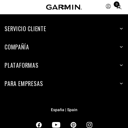
0
Total
items
in
SERVICIO CLIENTE
cart:
0
COMPAÑÍA
PLATAFORMAS
PARA EMPRESAS
España | Spain