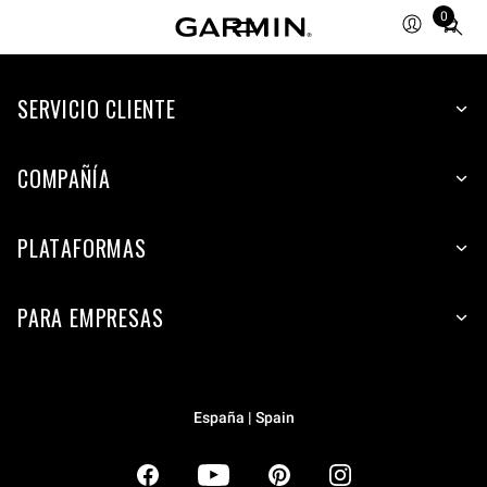
0
Total
items
in
SERVICIO CLIENTE
cart:
0
COMPAÑÍA
PLATAFORMAS
PARA EMPRESAS
España | Spain