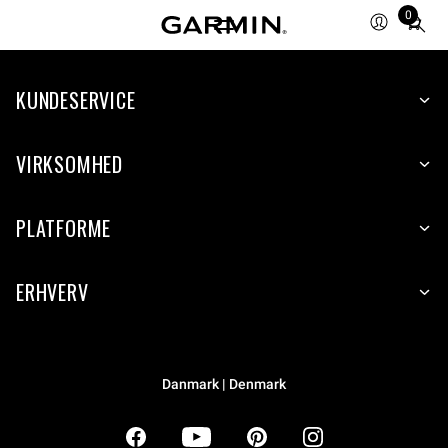
0
Total
items
in
KUNDESERVICE
cart:
0
VIRKSOMHED
PLATFORME
ERHVERV
Danmark | Denmark