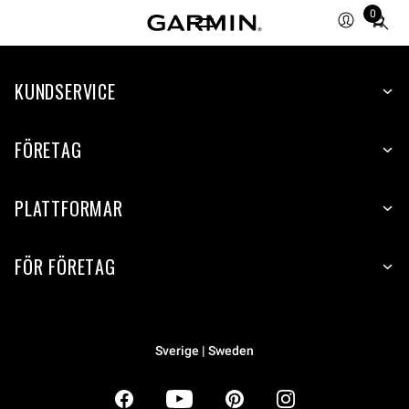
0
Total
items
in
KUNDSERVICE
cart:
0
FÖRETAG
PLATTFORMAR
FÖR FÖRETAG
Sverige | Sweden