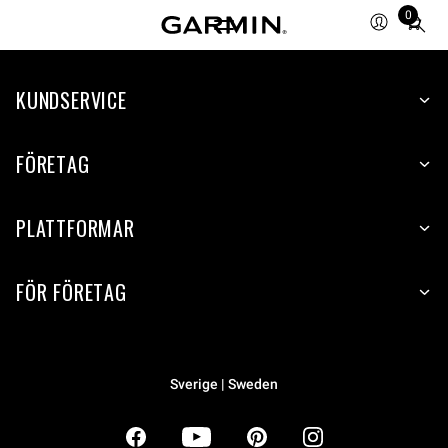
0
Total
items
in
KUNDSERVICE
cart:
0
FÖRETAG
PLATTFORMAR
FÖR FÖRETAG
Sverige | Sweden