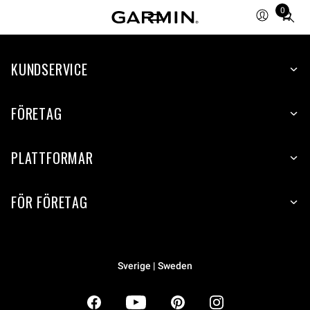
0
Total
items
in
KUNDSERVICE
cart:
0
FÖRETAG
PLATTFORMAR
FÖR FÖRETAG
Sverige | Sweden