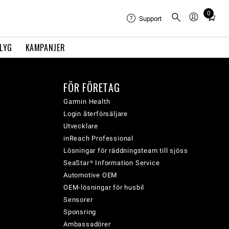
0
Total
Support
items
in
FLYG
KAMPANJER
cart:
0
FÖR FÖRETAG
Garmin Health
Login återförsäljare
Utvecklare
inReach Professional
Lösningar för räddningsteam till sjöss
SeaStar® Information Service
Automotive OEM
OEM-lösningar för husbil
Sensorer
Sponsring
Ambassadörer