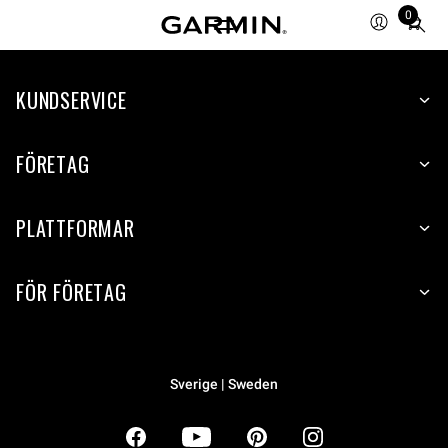
0
Total
items
in
KUNDSERVICE
cart:
0
FÖRETAG
PLATTFORMAR
FÖR FÖRETAG
Sverige | Sweden