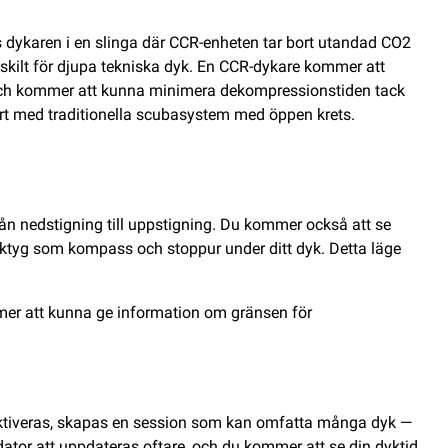
 dykaren i en slinga där CCR-enheten tar bort utandad CO2
skilt för djupa tekniska dyk. En CCR-dykare kommer att
iv och kommer att kunna minimera dekompressionstiden tack
rt med traditionella scubasystem med öppen krets.
från nedstigning till uppstigning. Du kommer också att se
erktyg som kompass och stoppur under ditt dyk. Detta läge
mmer att kunna ge information om gränsen för
dyk aktiveras, skapas en session som kan omfatta många dyk —
 dator att uppdateras oftare, och du kommer att se din dyktid,