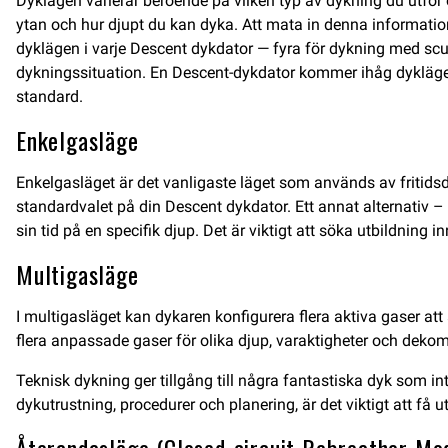
Dyklägen varierar beroende på vilken typ av dykning du utför o
ytan och hur djupt du kan dyka. Att mata in denna information 
dyklägen i varje Descent dykdator — fyra för dykning med scuba-
dykningssituation. En Descent-dykdator kommer ihåg dykläget
standard.
Enkelgasläge
Enkelgasläget är det vanligaste läget som används av fritidsdy
standardvalet på din Descent dykdator. Ett annat alternativ – n
sin tid på en specifik djup. Det är viktigt att söka utbildning 
Multigasläge
I multigasläget kan dykaren konfigurera flera aktiva gaser att
flera anpassade gaser för olika djup, varaktigheter och deko
Teknisk dykning ger tillgång till några fantastiska dyk som i
dykutrustning, procedurer och planering, är det viktigt att få u