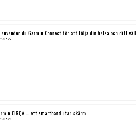
 använder du Garmin Connect för att följa din hälsa och ditt vä
26-07-27
rmin CIRQA – ett smartband utan skärm
26-07-21