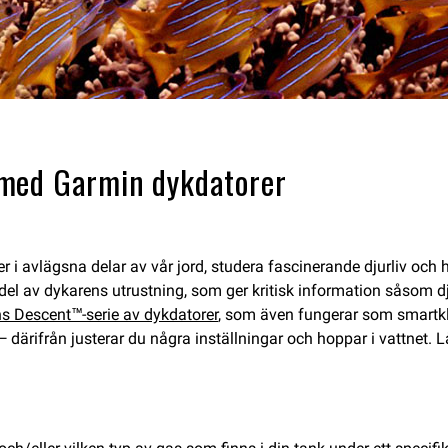
 med Garmin dykdatorer
r i avlägsna delar av vår jord, studera fascinerande djurliv och
g del av dykarens utrustning, som ger kritisk information såsom d
s Descent™-serie av dykdatorer
, som även fungerar som smartklo
 — därifrån justerar du några inställningar och hoppar i vattnet.