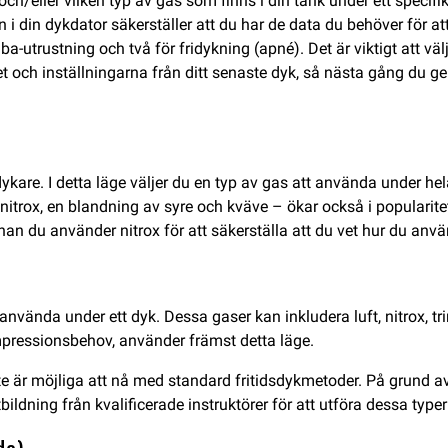
ch/eller vilken typ av gas som finns i din tank under ett specif
i din dykdator säkerställer att du har de data du behöver för at
utrustning och två för fridykning (apné). Det är viktigt att välj
 och inställningarna från ditt senaste dyk, så nästa gång du g
kare. I detta läge väljer du en typ av gas att använda under hela
itrox, en blandning av syre och kväve – ökar också i popularitet 
innan du använder nitrox för att säkerställa att du vet hur du anvä
 använda under ett dyk. Dessa gaser kan inkludera luft, nitrox, t
mpressionsbehov, använder främst detta läge.
nte är möjliga att nå med standard fritidsdykmetoder. På grund 
tbildning från kvalificerade instruktörer för att utföra dessa typer