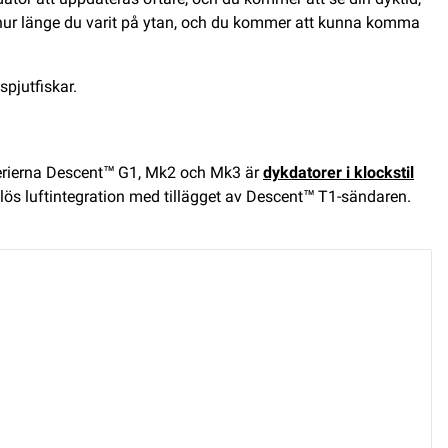
m hur länge du varit på ytan, och du kommer att kunna komma
pjutfiskar.
 Serierna Descent™ G1, Mk2 och Mk3 är
dykdatorer i klockstil
ös luftintegration med tillägget av Descent™ T1-sändaren.