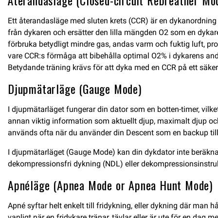
Återandasläge (Closed-circuit Rebreather Mo
Ett återandasläge med sluten krets (CCR) är en dykanordnin
från dykaren och ersätter den lilla mängden O2 som en dykare
förbruka betydligt mindre gas, andas varm och fuktig luft, 
vare CCR:s förmåga att bibehålla optimal O2% i dykarens an
Betydande träning krävs för att dyka med en CCR på ett säkert
Djupmätarläge (Gauge Mode)
I djupmätarläget fungerar din dator som en botten-timer, vilke
annan viktig information som aktuellt djup, maximalt djup och
används ofta när du använder din Descent som en backup till
I djupmätarläget (Gauge Mode) kan din dykdator inte beräkna
dekompressionsfri dykning (NDL) eller dekompressionsinstruk
Apnéläge (Apnea Mode or Apnea Hunt Mode)
Apné syftar helt enkelt till fridykning, eller dykning där man
vanligt när en fridykare tränar, tävlar eller är ute för en dag