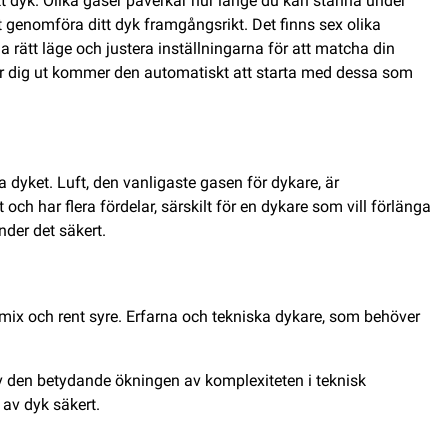
ikt dyk. Olika gaser påverkar hur länge du kan stanna under
t genomföra ditt dyk framgångsrikt. Det finns sex olika
a rätt läge och justera inställningarna för att matcha din
er dig ut kommer den automatiskt att starta med dessa som
 dyket. Luft, den vanligaste gasen för dykare, är
och har flera fördelar, särskilt för en dykare som vill förlänga
nder det säkert.
rimix och rent syre. Erfarna och tekniska dykare, som behöver
av den betydande ökningen av komplexiteten i teknisk
 av dyk säkert.