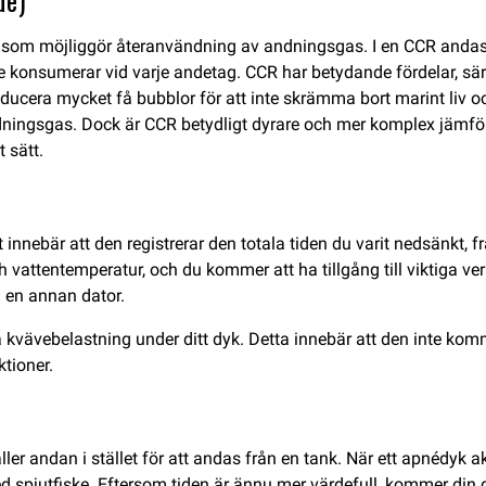
de)
g som möjliggör återanvändning av andningsgas. I en CCR andas
 konsumerar vid varje andetag. CCR har betydande fördelar, sär
producera mycket få bubblor för att inte skrämma bort marint l
dningsgas. Dock är CCR betydligt dyrare och mer komplex jämfö
 sätt.
t innebär att den registrerar den totala tiden du varit nedsänkt, 
 vattentemperatur, och du kommer att ha tillgång till viktiga v
 en annan dator.
 kvävebelastning under ditt dyk. Detta innebär att den inte ko
tioner.
 håller andan i stället för att andas från en tank. När ett apné
 med spjutfiske. Eftersom tiden är ännu mer värdefull, kommer din