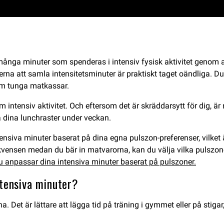
nga minuter som spenderas i intensiv fysisk aktivitet genom a
eterna att samla intensitetsminuter är praktiskt taget oändliga.
hem tunga matkassar.
 intensiv aktivitet. Och eftersom det är skräddarsytt för dig, ä
på dina lunchraster under veckan.
siva minuter baserat på dina egna pulszon-preferenser, vilket är
rekvensen medan du bär in matvarorna, kan du välja vilka pulszo
u anpassar dina intensiva minuter baserat på pulszoner.
ntensiva minuter?
Det är lättare att lägga tid på träning i gymmet eller på stigar,