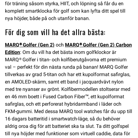
för träning såsom styrka, HIIT, och löpning så får du en
komplett smartklocka för golf som kan lyfta ditt spel till
nya höjder, både på och utanför banan.
För dig som vill ha det allra bästa:
MARQ® Golfer (Gen 2)
och
MARQ® Golfer (Gen 2) Carbon
Edition
: Om du vill ha det bästa inom golfklockor är
MARQ® Golfer i titan- och kolfiberutgåvorna ett premium
val – perfekt för din nästa runda på banan! MARQ Golfer
tillverkas av grad 5-titan och har ett kupolformat safirglas,
en AMOLED-skärm, samt ett band i jacquardvävt nylon
med tre nyanser av grönt. Kolfibermodellen stoltserar med
en 46 mm boett i Fused Carbon Fiber™, ett kupolformat
safirglas, och ett perforerat hybridarmband i läder och
FKM-gummi. Med dessa MARQ tool watches får du upp till
16 dagars batteritid i smartwatch-läge, så du behöver
aldrig oroa dig för att batteriet ska ta slut. Ta ditt golfspel
till nya höjder med funktioner som virtuell caddie, data för