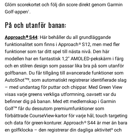
Glöm scorekortet och följ din score direkt genom Garmin
Golf-appen
.
1
På och utanför banan:
Approach® S44
: Här behåller du all grundläggande
funktionalitet som finns i Approach® S12, men med fler
funktioner som tar ditt spel till nästa nivå. Den här
modellen har en fantastisk 1,2″ AMOLED-pekskärm i färg
och en stilren design som passar lika bra på som utanför
golfbanan. Du får tillgång till avancerade funktioner som
AutoShot™², som automatiskt registrerar identifierade slag
– med undantag för puttar och chippar. Med Green View
visas varje greens verkliga utformning, oavsett var du
befinner dig på banan. Med ett medlemskap i Garmin
Golf™ får du dessutom premiumfunktioner som
förbättrade CourseView-kartor för varje hål, touch targeting
och data för green-konturer. Approach® S44 är mer än bara
en golfklocka – den registrerar din dagliga aktivitet³ och