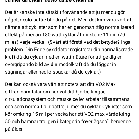
Det är kanske inte särskilt förvånande att ju mer du gör
något, desto bättre blir du på det. Men det kan vara värt att
nämna att cyklister som har en genomsnittlig normaliserad
effekt på mer än 180 watt cyklar åtminstone 11 mil (70
miles) varje vecka. (Svårt att förstå vad det betyder? Inga
problem. Din Edge cykeldator registrerar din normaliserade
kraft då du cyklar med en wattmätare för att ge dig en
övergripande bild av din medelkraft då du lägger in
stigningar eller nedförsbackar då du cyklar.)
Det kan också vara värt att notera att ditt VO2 Max –
siffran som talar om hur väl ditt hjärta, lungor,
cirkulationssystem och muskelceller arbetar tillsammans –
och som normalt blir bättre ju mer du cyklar. Cyklister som
kör omkring 15 mil per vecka har ett VO2 max-värde kring
50 och hamnar troligen i kategorin ”överlägsen”, beroende
på ålder.