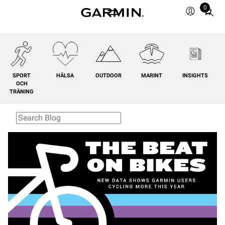
0
Total
items
in
cart:
0
SPORT
HÄLSA
OUTDOOR
MARINT
INSIGHTS
OCH
TRÄNING