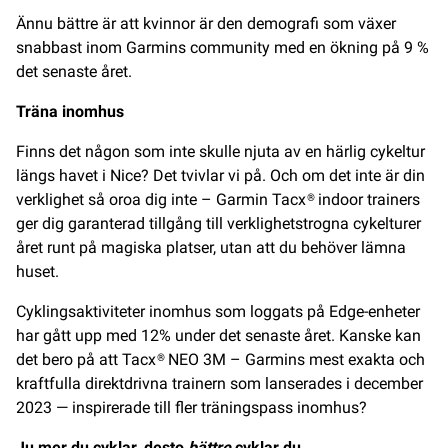
Ännu bättre är att kvinnor är den demografi som växer
snabbast inom Garmins community med en ökning på 9 %
det senaste året.
Träna inomhus
Finns det någon som inte skulle njuta av en härlig cykeltur
längs havet i Nice? Det tvivlar vi på. Och om det inte är din
verklighet så oroa dig inte – Garmin Tacx® indoor trainers
ger dig garanterad tillgång till verklighetstrogna cykelturer
året runt på magiska platser, utan att du behöver lämna
huset.
Cyklingsaktiviteter inomhus som loggats på Edge-enheter
har gått upp med 12% under det senaste året. Kanske kan
det bero på att Tacx® NEO 3M – Garmins mest exakta och
kraftfulla direktdrivna trainern som lanserades i december
2023 — inspirerade till fler träningspass inomhus?
Ju mer du cyklar, desto
bättre
cyklar du