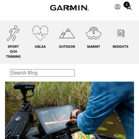
0
Total
items
in
cart:
0
SPORT
HÄLSA
OUTDOOR
MARINT
INSIGHTS
OCH
TRÄNING