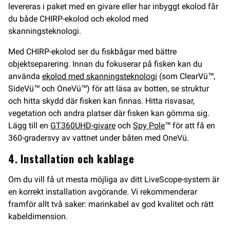
levereras i paket med en givare eller har inbyggt ekolod får
du både CHIRP-ekolod och ekolod med
skanningsteknologi.
Med CHIRP-ekolod ser du fiskbågar med bättre
objektseparering. Innan du fokuserar på fisken kan du
använda
ekolod med skanningsteknologi
(som ClearVü™,
SideVü™ och OneVü™) för att läsa av botten, se struktur
och hitta skydd där fisken kan finnas. Hitta risvasar,
vegetation och andra platser där fisken kan gömma sig.
Lägg till en
GT360UHD-givare
och
Spy Pole
™ för att få en
360-gradersvy av vattnet under båten med OneVü.
4. Installation och kablage
Om du vill få ut mesta möjliga av ditt LiveScope-system är
en korrekt installation avgörande. Vi rekommenderar
framför allt två saker: marinkabel av god kvalitet och rätt
kabeldimension.