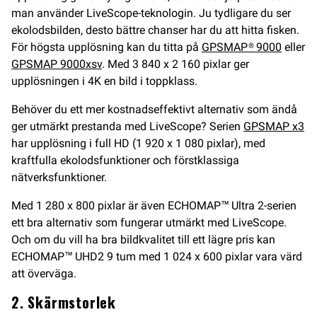
man använder LiveScope-teknologin. Ju tydligare du ser
ekolodsbilden, desto bättre chanser har du att hitta fisken.
För högsta upplösning kan du titta på
GPSMAP® 9000
eller
GPSMAP 9000xsv
. Med 3 840 x 2 160 pixlar ger
upplösningen i 4K en bild i toppklass.
Behöver du ett mer kostnadseffektivt alternativ som ändå
ger utmärkt prestanda med LiveScope? Serien
GPSMAP x3
har upplösning i full HD (1 920 x 1 080 pixlar), med
kraftfulla ekolodsfunktioner och förstklassiga
nätverksfunktioner.
Med 1 280 x 800 pixlar är även ECHOMAP™ Ultra 2-serien
ett bra alternativ som fungerar utmärkt med LiveScope.
Och om du vill ha bra bildkvalitet till ett lägre pris kan
ECHOMAP™ UHD2 9 tum med 1 024 x 600 pixlar vara värd
att överväga.
2. Skärmstorlek