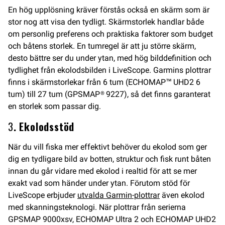
En hög upplösning kräver förstås också en skärm som är
stor nog att visa den tydligt. Skärmstorlek handlar både
om personlig preferens och praktiska faktorer som budget
och båtens storlek. En tumregel är att ju större skärm,
desto bättre ser du under ytan, med hög bilddefinition och
tydlighet från ekolodsbilden i LiveScope. Garmins plottrar
finns i skärmstorlekar från 6 tum (ECHOMAP™ UHD2 6
tum) till 27 tum (GPSMAP® 9227), så det finns garanterat
en storlek som passar dig.
3
. Ekolodsstöd
När du vill fiska mer effektivt behöver du ekolod som ger
dig en tydligare bild av botten, struktur och fisk runt båten
innan du går vidare med ekolod i realtid för att se mer
exakt vad som händer under ytan. Förutom stöd för
LiveScope erbjuder
utvalda Garmin-plottrar
även ekolod
med skanningsteknologi. När plottrar från serierna
GPSMAP 9000xsv, ECHOMAP Ultra 2 och ECHOMAP UHD2