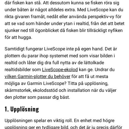
där fisken kan stå. Att dessutom kunna se fisken röra sig
under båten är något alldeles extra. Med LiveScope kan du
rikta givaren framåt, nedåt eller använda perspektiv-vy för
att se vad som händer under ytan i realtid, från det att betet
sjunker ned till ögonblicket då fisken blir tillräckligt nyfiken
för att hugga.
Samtidigt fungerar LiveScope inte på egen hand. Det är
plottern du parar ihop systemet med som visar bilden i
realtid och låter dig dra full nytta av de lättolkade
realtidsbilder som
LiveScope-ekolod
kan ge. Undrar du
vilken Garmin-plotter du behöver
för att få ut mesta
möjliga av Garmin LiveScope? Titta på upplösning,
skärmstorlek, ekolodsstöd och installation när du väljer
den plotter som passar dig bäst.
1. Upplösning
Upplösningen spelar en viktig roll. En enhet med högre
upplösning ger en tydligare bild, och det är ju precis därför