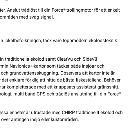
. Anslut trådlöst till din
Force® trollingmotor
för att enkelt
i områden med svag signal.
än lokalbefolkningen, tack vare toppmodern ekolodsteknik
in traditionella ekolod samt
ClearVü och SideVü
rmin Navionics+-kartor som täcker både insjöar och
ch grundvattensskuggning. Observera att kartor inte är
det enklare för dig att hitta de bästa fiskeställena. Behöver
r kompletterade med ett knappsats-assisterat gränssnitt.
kologi, multi-band GPS och trådlös anslutning till din
Force®
sa enheter är utrustade med CHIRP traditionellt ekolod och
över antingen insjö eller kustområden.