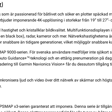
r
)
dig som är passionerad för båtlivet och söker en plotter späcka
rbjuder imponerande 4K-upplösning i storlekar från 19” till 27”- 
 hastighet och kristallklar bildkvalitet. Multifunktionsdisplay
er en black box), radar, kameror och mer. Nätverkshastigheterna 
r snabbare än tidigare generationer, vilket möjliggör snabbare ka
P 9000-serien. För svenska användare medföljer inte sjökort 
 Auto Guidance+™-teknologi och en ettårig prenumeration på dagl
dering till Garmin Navionics Vision+ får du dessutom tillgång ti
onisera ljud och video över ditt nätverk av skärmar och högtala
.
PSMAP x3-serien garanterat att imponera. Denna serie är tillgän