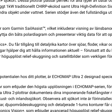
sjökort. Dessa plottrar passar perfekt för alla typer av båtar o
ggt 1kW traditionellt CHIRP-ekolod samt Ultra High-Definition S
andra objekt under vattnet. Serien stödjer även det fullständiga 
som Garmin SailAssist™, vilket inkluderar visning av länsbanor, 
yttja din båts polardiagram och presenterar viktig data för att o
s+. Du får tillgång till detaljrika kartor över sjöar, floder, vi
r hjälper dig att hålla informationen aktuell – förutsatt att du
r högupplöst relief-skuggning och satellitbilder som verkligen f
potentialen hos ditt plotter, är ECHOMAP Ultra 2 designad speciel
r som erbjuder den högsta upplösningen i ECHOMAP-serien, för 
sa Ultra 2-plottrar dokumentera dina imponerande fiskefångster
t- och inlandssjökort. Observera att sjökort inte är förinstalle
r, djupområdesskuggning och detaljerade 1-tums konturer får du a
onics Vision+, som erbjuder avancerad högupplöst relief-skuggni