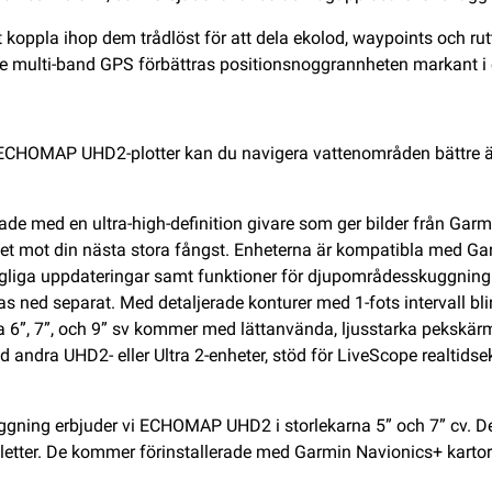
koppla ihop dem trådlöst för att dela ekolod, waypoints och rutter
are multi-band GPS förbättras positionsnoggrannheten markant 
en ECHOMAP UHD2-plotter kan du navigera vattenområden bättre 
de med en ultra-high-definition givare som ger bilder från Garm
mhet mot din nästa stora fångst. Enheterna är kompatibla med Ga
gliga uppdateringar samt funktioner för djupområdesskuggning o
 ned separat. Med detaljerade konturer med 1-fots intervall blir 
”, 7”, och 9” sv kommer med lättanvända, ljusstarka pekskärma
ed andra UHD2- eller Ultra 2-enheter, stöd för LiveScope realtidse
ning erbjuder vi ECHOMAP UHD2 i storlekarna 5” och 7” cv. Des
etter. De kommer förinstallerade med Garmin Navionics+ kartor 