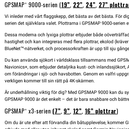
GPSMAP® 9000-serien (
19”
,
22”
,
24”
,
27” plottra
Vi inleder med vårt flaggskepp, det bästa av det bästa. För 
serien det självklara valet. Plottrarna i GPSMAP 9000-serien e
Dessa moderna och lyxiga plottrar erbjuder både oöverträffad
hastighet och kan integreras med flera plottrar, ekolod (kräv
BlueNet™-nätverket, och processorkraften är upp till sju gånge
Du kan använda sjökort i världsklass tillsammans med GPSMA
Navionics+, som erbjuder detaljrika kust- och inlandssjökort,
om förändringar i sjö- och havsbotten. Genom en valfri uppgra
verkligen kommer till sin rätt på 4K-skärmen.
Är underhållning viktig för dig? Med GPSMAP 9000 kan du synkr
GPSMAP 9000 är det enkelt – det är bara snabbare och bättre
GPSMAP® x3-serien
(7”
,
9”
,
12”
,
16” plottrar
)
Om du är ute efter att förvandla din båtupplevelse, kommer G