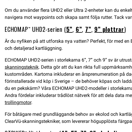
Om du använder flera UHD2 eller Ultra 2-enheter kan du enkelt 
navigera mot waypoints och skapa samt följa rutter. Tack v
ECHOMAP™ UHD2-serien (
5”
,
6”
,
7”
,
9” plottrar
)
Är du nyfiken på att utforska nya vatten? Perfekt, för med 
och detaljerad kartläggning.
ECHOMAP UHD2-serien i storlekarna 6”, 7” och 9” sv är utrusta
skanningsteknik
. Detta gör att du kan rikta full uppmärksa
kustområden. Kartorna inkluderar en årsprenumeration på da
förinstallerade vid köp i Sverige – de behöver köpas och laddas
du en pekskärm? Våra ECHOMAP UHD2-modeller i storlekarna 6
Andra fördelar inkluderar trådlöst nätverk för att dela data m
trollingmotor
.
För båtägare med grundläggande behov av ekolod och kartlägg
ClearVü-skanningstekniker, som levererar högupplösta färgpal