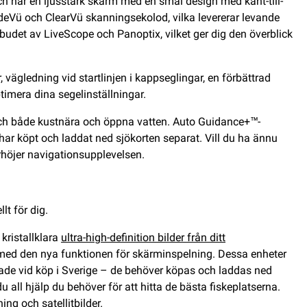
ch har en ljusstark skärm med en smal design med kant-till-
ideVü och ClearVü skanningsekolod, vilka levererar levande
utbudet av LiveScope och Panoptix, vilket ger dig den överblick
vägledning vid startlinjen i kappseglingar, en förbättrad
ptimera dina segelinställningar.
kar och både kustnära och öppna vatten. Auto Guidance+™-
 har köpt och laddat ned sjökorten separat. Vill du ha ännu
örhöjer navigationsupplevelsen.
lt för dig.
kristallklara
ultra-high-definition bilder från ditt
 med den nya funktionen för skärminspelning. Dessa enheter
rade vid köp i Sverige – de behöver köpas och laddas ned
ll hjälp du behöver för att hitta de bästa fiskeplatserna.
ng och satellitbilder.