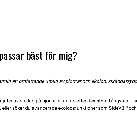
 passar bäst för mig?
in ett omfattande utbud av plottrar och ekolod, skräddarsydda f
juter av en dag på sjön eller är ute efter den stora fångsten. Tän
 eller söker du avancerade ekolodsfunktioner som SideVü™ och