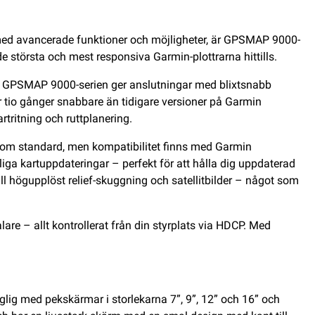
d med avancerade funktioner och möjligheter, är GPSMAP 9000-
de största och mest responsiva Garmin-plottrarna hittills.
en i GPSMAP 9000-serien ger anslutningar med blixtsnabb
är tio gånger snabbare än tidigare versioner på Garmin
rtritning och ruttplanering.
som standard, men kompatibilitet finns med Garmin
iga kartuppdateringar – perfekt för att hålla dig uppdaterad
ll högupplöst relief-skuggning och satellitbilder – något som
re – allt kontrollerat från din styrplats via HDCP. Med
glig med pekskärmar i storlekarna 7”, 9”, 12” och 16” och