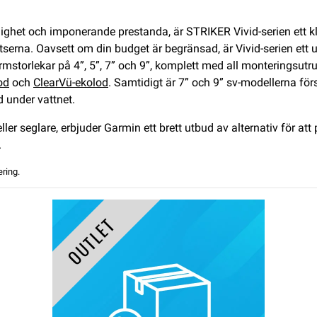
ghet och imponerande prestanda, är STRIKER Vivid-serien ett kl
erna. Oavsett om din budget är begränsad, är Vivid-serien ett utmä
ärmstorlekar på 4”, 5”, 7” och 9”, komplett med all monteringsutr
od
och
ClearVü-ekolod
. Samtidigt är 7” och 9” sv-modellerna fö
ld under vattnet.
ler seglare, erbjuder Garmin ett brett utbud av alternativ för at
.
ring.
OUTLET