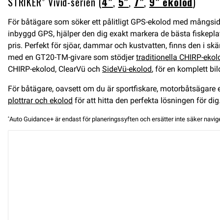
STRIKER® Vivid-serien (
4”
,
5”
,
7”
,
9” ekolod
)
För båtägare som söker ett pålitligt GPS-ekolod med mångsidi
inbyggd GPS, hjälper den dig exakt markera de bästa fiskeplats
pris. Perfekt för sjöar, dammar och kustvatten, finns den i sk
med en GT20-TM-givare som stödjer
traditionella CHIRP-ekol
CHIRP-ekolod, ClearVü och
SideVü-ekolod
, för en komplett bi
För båtägare, oavsett om du är sportfiskare, motorbåtsägare el
plottrar och ekolod
för att hitta den perfekta lösningen för dig
Auto Guidance+ är endast för planeringssyften och ersätter inte säker navige
*