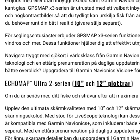
erbjuds med eller utan inbyggt ekolod samt Garmin Navionics+ 
kant-glas. GPSMAP x3-serien är utrustad med ett valbart inby
och högkontrastbilder så att du tydligt kan urskilja fisk från 
du behöver runt din båt i realtid (givare säljs separat).
För seglingsentusiaster erbjuder GPSMAP x3-serien funktioner 
vindros och mer. Dessa funktioner hjälper dig att effektivt utn
Navigera tryggt med sjökort i världsklass från Garmin Navionic
teknologi och en ettårig prenumeration på dagliga uppdateringa
bättre överblick? Uppgradera till Garmin Navionics Vision+ fö
ECHOMAP™ Ultra 2-serien (
10”
och
12” plottrar
)
Om du är seriös med ditt fiske och strävar efter att maximera 
Upplev den ultimata skärmkvaliteten med 10” och 12” skärma
skanningsekolod
. Med stöd för
LiveScope
-teknologi kan des
är kompatibla med Garmin Navionics+, som inkluderar både kus
separat. Med en ettårs prenumeration på dagliga uppdateringa
För ännu skarpare detaljer kan du uppgradera till Garmin Navi