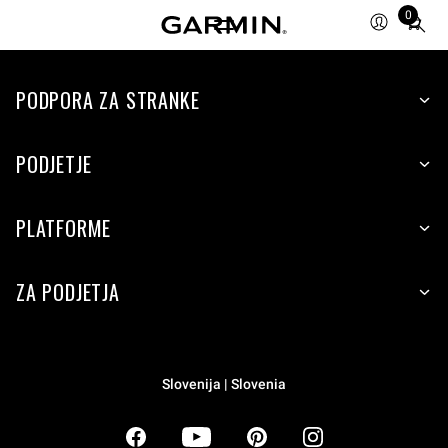
0
Total
items
in
PODPORA ZA STRANKE
cart:
0
PODJETJE
PLATFORME
ZA PODJETJA
Slovenija | Slovenia