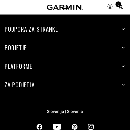
0
Total
items
in
PODPORA ZA STRANKE
cart:
0
PODJETJE
PLATFORME
ZA PODJETJA
Slovenija | Slovenia