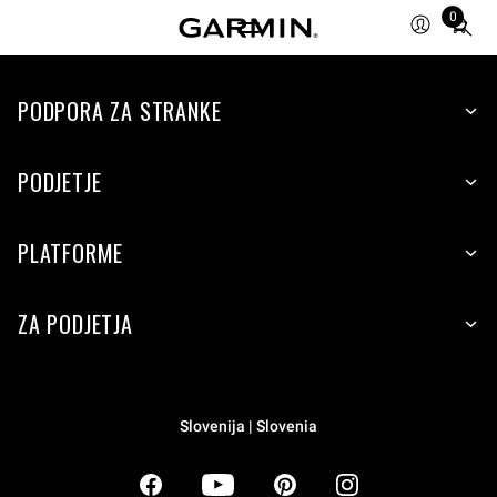
0
Total
items
in
PODPORA ZA STRANKE
cart:
0
PODJETJE
PLATFORME
ZA PODJETJA
Slovenija | Slovenia