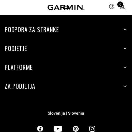
0
Total
items
in
PODPORA ZA STRANKE
cart:
0
PODJETJE
PLATFORME
ZA PODJETJA
Slovenija | Slovenia