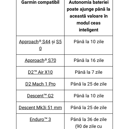
Garmin compatibil
Autonomia bateriei
poate ajunge până la
această valoare în
modul ceas
inteligent
Approach
S44
şi
S5
Până la 10 zile
®
0
Approach
S70
Până la 16 zile
®
D2™ Air X10
Până la 7 zile
D2 Mach 1 Pro
Până la 25 de zile
Descent™ G2
Până la 10 zile
Descent Mk3i 51 mm
Până la 25 de zile
Enduro™ 3
Până la 36 de zile
(90 de zile cu