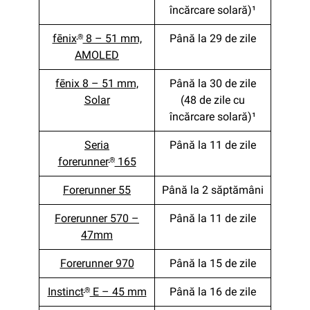
încărcare solară)¹
fēnix
8 – 51 mm,
Până la 29 de zile
®
AMOLED
fēnix 8 – 51 mm,
Până la 30 de zile
Solar
(48 de zile cu
încărcare solară)¹
Seria
Până la 11 de zile
forerunner
165
®
Forerunner 55
Până la 2 săptămâni
Forerunner 570 –
Până la 11 de zile
47mm
Forerunner 970
Până la 15 de zile
Instinct
E – 45 mm
Până la 16 de zile
®