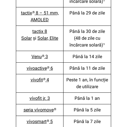
încărcare solară)¹
tactix
8 – 51 mm,
Până la 29 de zile
®
AMOLED
tactix 8
Până la 30 de zile
Solar
şi
Solar, Elite
(48 de zile cu
încărcare solară)¹
Venu
3
Până la 14 zile
®
vívoactive
6
Până la 11 de zile
®
vívofit
4
Peste 1 an, în funcție
®
de utilizare
vívofit jr. 3
Până la 1 an
seria vívomove
Până la 5 zile
®
vívosmart
5
Până la 7 zile
®