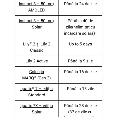
Instinct 3 – 50 mm,
Până la 24 de zile
AMOLED
Instinct 3 – 50 mm,
Până la 40 de
Solar
zile(nelimitat cu
încărcare solară)¹
Lily
2
şi
Lily 2
Up to 5 days
®
Classic
Lily 2 Active
Până la 9 zile
Colecția
Până la 16 de zile
MARQ
(Gen 2)
®
quatix
7 – ediția
Până la 18 zile
®
Standard
quatix 7X – ediția
Până la 28 de zile
Solar
(37 de zile cu