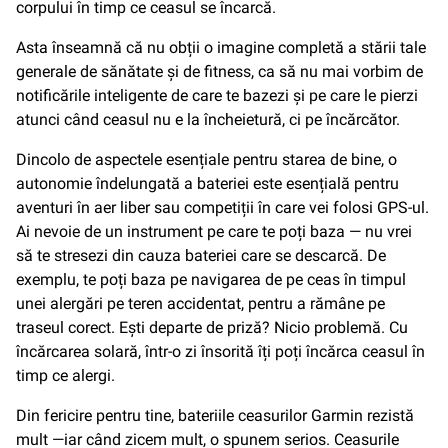
corpului în timp ce ceasul se încarcă.
Asta înseamnă că nu obții o imagine completă a stării tale
generale de sănătate și de fitness, ca să nu mai vorbim de
notificările inteligente de care te bazezi și pe care le pierzi
atunci când ceasul nu e la încheietură, ci pe încărcător.
Dincolo de aspectele esențiale pentru starea de bine, o
autonomie îndelungată a bateriei este esențială pentru
aventuri în aer liber sau competiții în care vei folosi GPS-ul.
Ai nevoie de un instrument pe care te poți baza — nu vrei
să te stresezi din cauza bateriei care se descarcă. De
exemplu, te poți baza pe navigarea de pe ceas în timpul
unei alergări pe teren accidentat, pentru a rămâne pe
traseul corect. Ești departe de priză? Nicio problemă. Cu
încărcarea solară, într-o zi însorită îți poți încărca ceasul în
timp ce alergi.
Din fericire pentru tine, bateriile ceasurilor Garmin rezistă
mult —iar când zicem mult, o spunem serios. Ceasurile