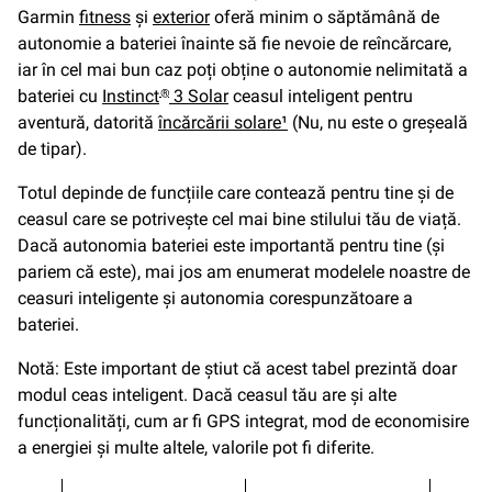
Garmin
fitness
şi
exterior
oferă minim o săptămână de
autonomie a bateriei înainte să fie nevoie de reîncărcare,
iar în cel mai bun caz poți obține o autonomie nelimitată a
bateriei cu
Instinct
3 Solar
ceasul inteligent pentru
®
aventură, datorită
încărcării solare¹
(Nu, nu este o greșeală
de tipar).
Totul depinde de funcțiile care contează pentru tine și de
ceasul care se potrivește cel mai bine stilului tău de viață.
Dacă autonomia bateriei este importantă pentru tine (și
pariem că este), mai jos am enumerat modelele noastre de
ceasuri inteligente și autonomia corespunzătoare a
bateriei.
Notă: Este important de știut că acest tabel prezintă doar
modul ceas inteligent. Dacă ceasul tău are și alte
funcționalități, cum ar fi GPS integrat, mod de economisire
a energiei și multe altele, valorile pot fi diferite.