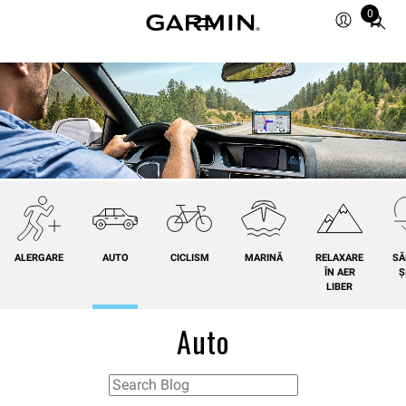
0
Total
items
in
cart:
0
ALERGARE
AUTO
CICLISM
MARINĂ
RELAXARE
SĂ
ÎN AER
Ș
LIBER
Auto