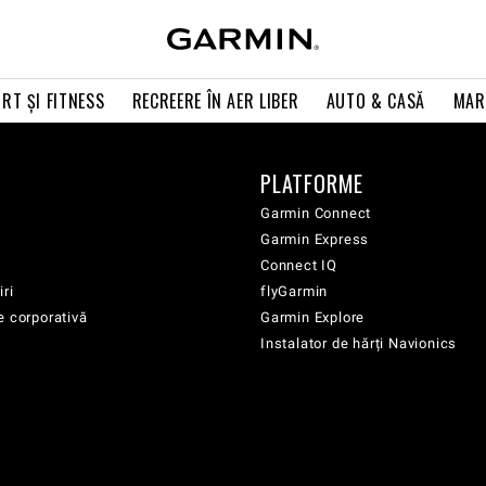
RT ŞI FITNESS
RECREERE ÎN AER LIBER
AUTO & CASĂ
MAR
PLATFORME
Garmin Connect
Garmin Express
Connect IQ
iri
flyGarmin
e corporativă
Garmin Explore
Instalator de hărți Navionics