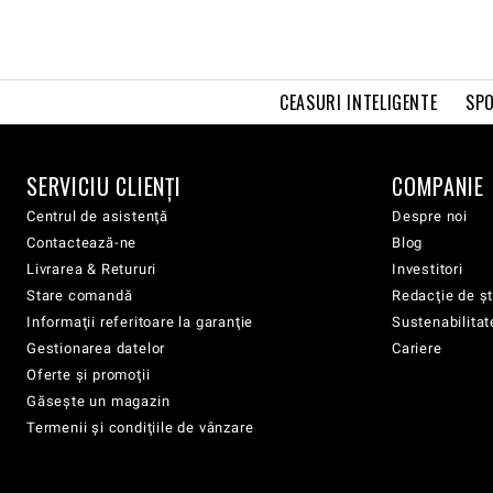
CEASURI INTELIGENTE
SPO
SERVICIU CLIENŢI
COMPANIE
Centrul de asistenţă
Despre noi
Contactează-ne
Blog
Livrarea & Retururi
Investitori
Stare comandă
Redacţie de şt
Informaţii referitoare la garanţie
Sustenabilitat
Gestionarea datelor
Cariere
Oferte şi promoţii
Găsește un magazin
Termenii şi condiţiile de vânzare