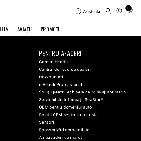
0
Total
Asistenţă
items
in
ITIM
AVIAŢIE
PROMOȚII
cart:
0
PENTRU AFACERI
Garmin Health
Centrul de resurse dealeri
Dezvoltatori
inReach Professional
Soluţii pentru echipele de prim-ajutor marin
Serviciul de Informații SeaStar®
OEM pentru domeniul auto
Soluţii OEM pentru autorulote
Senzori
Sponsorizări corporatiste
Ambasadori de marcă