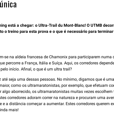
 única
ing está a chegar: o Ultra-Trail du Mont-Blanc! O UTMB decorr
to o treino para esta prova e o que é necessário para termin
nem-se na aldeia francesa de Chamonix para participarem numa
e percorre a França, Itália e Suíça. Aqui, os corredores depend
 início. Afinal, o que é um ultra trail?
té seja uma dessas pessoas. No mínimo, digamos que é uma co
maior, como os ultramaratonistas, por exemplo, que efetuam c
 algo aborrecido, os ultramaratonistas muitas vezes escolhem tr
 Estes corredores adoram correr na natureza e procuram uma ave
nte e a distância começar a aumentar. Estes corredores querem 
ainda mais!