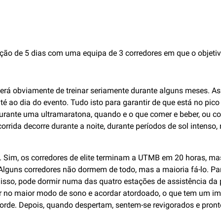
o de 5 dias com uma equipa de 3 corredores em que o objetivo
 terá obviamente de treinar seriamente durante alguns meses. A
té ao dia do evento. Tudo isto para garantir de que está no p
urante uma ultramaratona, quando e o que comer e beber, ou co
rrida decorre durante a noite, durante períodos de sol intenso
Sim, os corredores de elite terminam a UTMB em 20 horas, mas 
. Alguns corredores não dormem de todo, mas a maioria fá-lo. P
r isso, pode dormir numa das quatro estações de assistência da
rar no maior modo de sono e acordar atordoado, o que tem um 
de. Depois, quando despertam, sentem-se revigorados e pronto