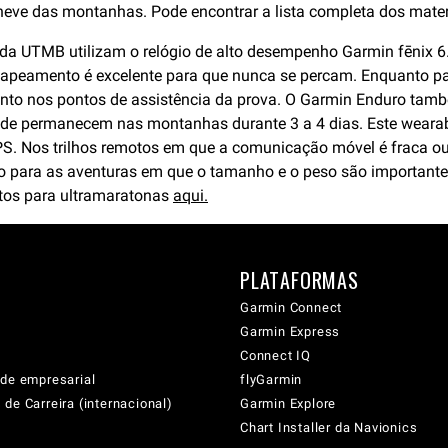
 neve das montanhas. Pode encontrar a lista completa dos mater
a UTMB utilizam o relógio de alto desempenho Garmin fēnix 6. A 
mapeamento é excelente para que nunca se percam. Enquanto pat
nto nos pontos de assistência da prova. O Garmin Enduro també
nde permanecem nas montanhas durante 3 a 4 dias. Este wearab
S. Nos trilhos remotos em que a comunicação móvel é fraca ou
ido para as aventuras em que o tamanho e o peso são important
utos para ultramaratonas
aqui.
PLATAFORMAS
Garmin Connect
Garmin Express
Connect IQ
ade empresarial
flyGarmin
de Carreira (internacional)
Garmin Explore
Chart Installer da Navionics