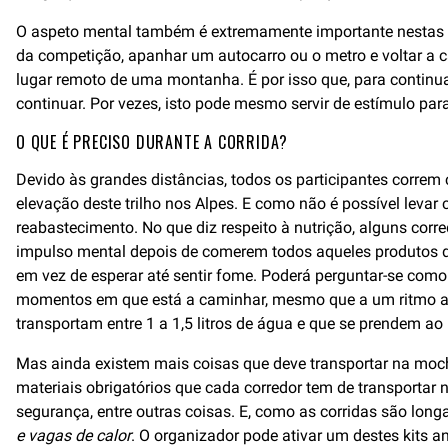
O aspeto mental também é extremamente importante nestas ul
da competição, apanhar um autocarro ou o metro e voltar a c
lugar remoto de uma montanha. É por isso que, para continuar
continuar. Por vezes, isto pode mesmo servir de estímulo pa
O QUE É PRECISO DURANTE A CORRIDA?
Devido às grandes distâncias, todos os participantes correm
elevação deste trilho nos Alpes. E como não é possível levar
reabastecimento. No que diz respeito à nutrição, alguns cor
impulso mental depois de comerem todos aqueles produtos do
em vez de esperar até sentir fome. Poderá perguntar-se como
momentos em que está a caminhar, mesmo que a um ritmo acel
transportam entre 1 a 1,5 litros de água e que se prendem a
Mas ainda existem mais coisas que deve transportar na mochi
materiais obrigatórios que cada corredor tem de transportar 
segurança, entre outras coisas. E, como as corridas são long
e vagas de calor
. O organizador pode ativar um destes kits