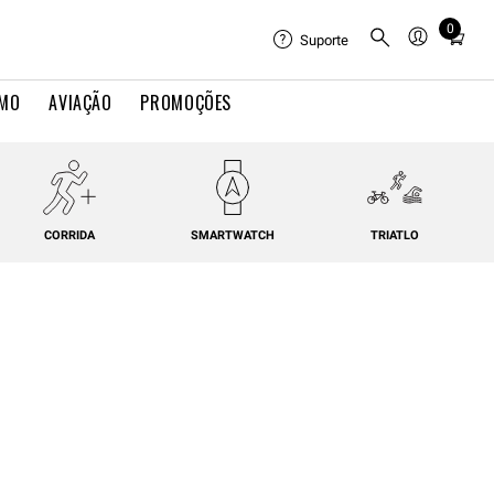
0
Total
Suporte
items
in
IMO
AVIAÇÃO
PROMOÇÕES
cart:
0
CORRIDA
SMARTWATCH
TRIATLO