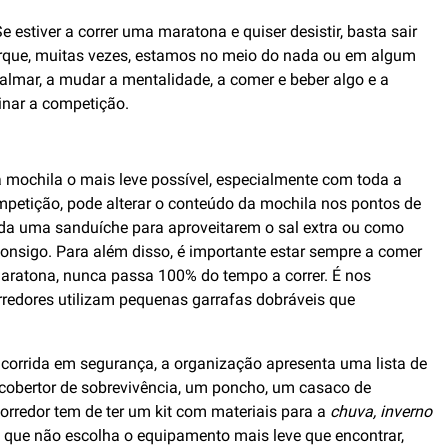
tiver a correr uma maratona e quiser desistir, basta sair
porque, muitas vezes, estamos no meio do nada ou em algum
calmar, a mudar a mentalidade, a comer e beber algo e a
inar a competição.
a mochila o mais leve possível, especialmente com toda a
ompetição, pode alterar o conteúdo da mochila nos pontos de
inda uma sanduíche para aproveitarem o sal extra ou como
nsigo. Para além disso, é importante estar sempre a comer
maratona, nunca passa 100% do tempo a correr. É nos
redores utilizam pequenas garrafas dobráveis que
 corrida em segurança, a organização apresenta uma lista de
m cobertor de sobrevivência, um poncho, um casaco de
corredor tem de ter um kit com materiais para a
chuva, inverno
 que não escolha o equipamento mais leve que encontrar,