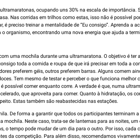
tramaratonas, ocupando uns 30% na escala de importância. Se es
asa. Nas corridas em trilhos como estas, isso não é possível 
, é preciso treinar a mentalidade de “Eu consigo”. Aprenda a a
ra o organismo, encontrando uma nova energia que ajuda a term
 com uma mochila durante uma ultramaratona. O objetivo é ter 
 consigo toda a comida e roupa de que irá precisar em toda a c
redores preferem géis, outros preferem barras. Alguns comem a
ces. Tem mesmo de testar e perceber o que funciona melhor co
 é possível comer enquanto corre. A verdade é que, numa ultra
erado, que aproveita para comer. Quanto à hidratação, os cor
o peito. Estas também são reabastecidas nas estações.
la. De forma a garantir que todos os participantes terminam a
na mochila. Neste caso, trata-se de lanternas para as noites, u
as, o tempo pode mudar de um dia para o outro. Por isso, cada 
 antes da competição. Para além disso, recomendamos vivamente