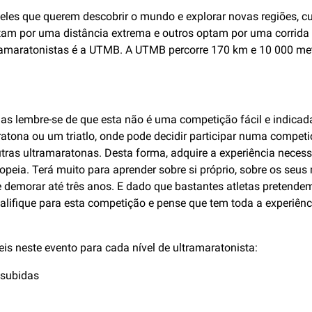
ueles que querem descobrir o mundo e explorar novas regiões, cu
optam por uma distância extrema e outros optam por uma corrida 
ramaratonistas é a UTMB. A UTMB percorre 170 km e 10 000 me
s lembre-se de que esta não é uma competição fácil e indicada 
ona ou um triatlo, onde pode decidir participar numa competiçã
outras ultramaratonas. Desta forma, adquire a experiência necess
ia. Terá muito para aprender sobre si próprio, sobre os seus ma
 demorar até três anos. E dado que bastantes atletas pretend
ifique para esta competição e pense que tem toda a experiênci
s neste evento para cada nível de ultramaratonista:
 subidas