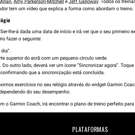
illan
,
Amy Parkerson-Mitchell
e
Jeff Galloway
. Todos os treina
inador tem um vídeo que explica a forma como abordam o treino.
lógio
 Ser-lhe-á dada uma data de início e irá ver que o seu primeiro e
io fazer o seguinte:
dia”.
rte superior do ecrã com um pequeno círculo verde.
a. Do outro lado, deverá ver um ícone “Sincronizar agora”. Toque
, confirmando que a sincronização está concluída.
óximos exercícios no seu relógio através do widget Garmin Coa
 dependendo do seu desempenho.
 o Garmin Coach, irá encontrar o plano de treino perfeito para 
PLATAFORMAS