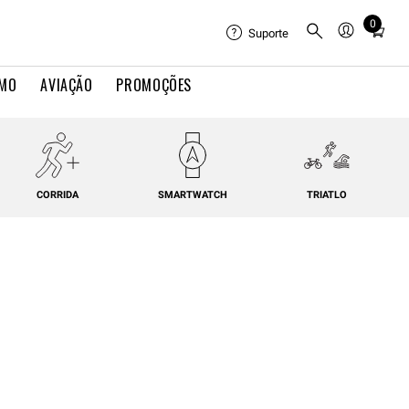
0
Total
Suporte
items
in
IMO
AVIAÇÃO
PROMOÇÕES
cart:
0
CORRIDA
SMARTWATCH
TRIATLO