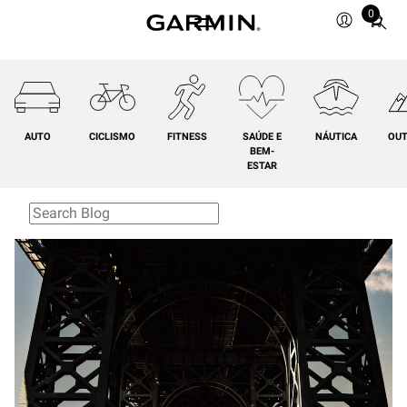
0
Total
items
in
cart:
0
AUTO
CICLISMO
FITNESS
SAÚDE E
NÁUTICA
OU
BEM-
ESTAR