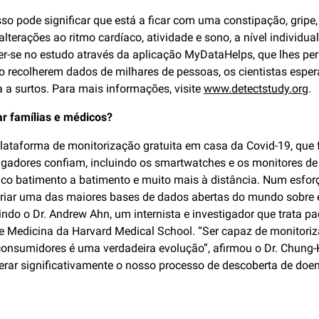
so pode significar que está a ficar com uma constipação, gripe, 
terações ao ritmo cardíaco, atividade e sono, a nível individ
er-se no estudo através da aplicação MyDataHelps, que lhes per
Ao recolherem dados de milhares de pessoas, os cientistas esper
 a surtos. Para mais informações, visite
www.detectstudy.org
.
r famílias e médicos?
plataforma de monitorização gratuita em casa da Covid-19, que
igadores confiam, incluindo os smartwatches e os monitores de 
íaco batimento a batimento e muito mais à distância. Num esfor
iar uma das maiores bases de dados abertas do mundo sobre es
ndo o Dr. Andrew Ahn, um internista e investigador que trata pac
e Medicina da Harvard Medical School. “Ser capaz de monitoriz
a consumidores é uma verdadeira evolução”, afirmou o Dr. Chun
rar significativamente o nosso processo de descoberta de doen