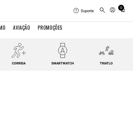
0
Total
Suporte
items
in
IMO
AVIAÇÃO
PROMOÇÕES
cart:
0
CORRIDA
SMARTWATCH
TRIATLO