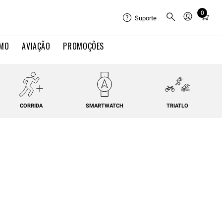
0
Total
Suporte
items
in
IMO
AVIAÇÃO
PROMOÇÕES
cart:
0
CORRIDA
SMARTWATCH
TRIATLO