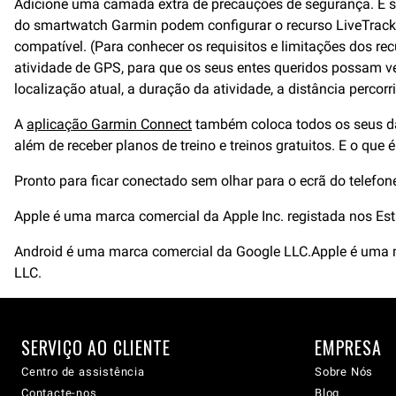
Adicione uma camada extra de precauções de segurança. É se
do smartwatch Garmin podem configurar o recurso LiveTrack
compatível. (Para conhecer os requisitos e limitações dos r
atividade de GPS, para que os seus entes queridos possam ver
localização atual, a duração da atividade, a distância percor
A
aplicação Garmin Connect
também coloca todos os seus dad
além de receber planos de treino e treinos gratuitos. E o que
Pronto para ficar conectado sem olhar para o ecrã do telefo
Apple é uma marca comercial da Apple Inc. registada nos Es
Android é uma marca comercial da Google LLC.Apple é uma m
LLC.
SERVIÇO AO CLIENTE
EMPRESA
Centro de assistência
Sobre Nós
Contacte-nos
Blog