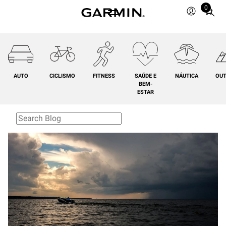
0
Total
items
in
cart:
0
AUTO
CICLISMO
FITNESS
SAÚDE E
NÁUTICA
OU
BEM-
ESTAR