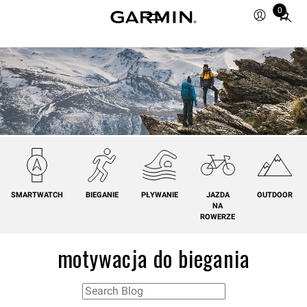
0
Total
items
in
cart:
0
SMARTWATCH
BIEGANIE
PŁYWANIE
JAZDA
OUTDOOR
NA
ROWERZE
motywacja do biegania