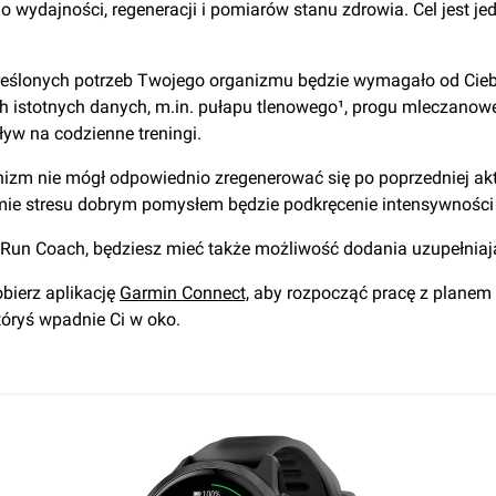
o wydajności, regeneracji i pomiarów stanu zdrowia. Cel jest je
reślonych potrzeb Twojego organizmu będzie wymagało od Ciebie
istotnych danych, m.in. pułapu tlenowego¹, progu mleczanowego i
yw na codzienne treningi.
anizm nie mógł odpowiednio zregenerować się po poprzedniej akty
mie stresu dobrym pomysłem będzie podkręcenie intensywności 
Run Coach, będziesz mieć także możliwość dodania uzupełniaj
bierz aplikację
Garmin Connect,
aby rozpocząć pracę z planem 
óryś wpadnie Ci w oko.