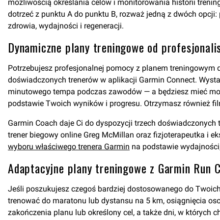
możliwością określania celów i monitorowania historii treni
dotrzeć z punktu A do punktu B, rozważ jedną z dwóch opcji
zdrowia, wydajności i regeneracji.
Dynamiczne plany treningowe od profesjonali
Potrzebujesz profesjonalnej pomocy z planem treningowym do
doświadczonych trenerów w aplikacji Garmin Connect. Wystarc
minutowego tempa podczas zawodów — a będziesz mieć moż
podstawie Twoich wyników i progresu. Otrzymasz również f
Garmin Coach daje Ci do dyspozycji trzech doświadczonych tre
trener biegowy online Greg McMillan oraz fizjoterapeutka i e
wyboru właściwego trenera Garmin
na podstawie wydajności,
Adaptacyjne plany treningowe z Garmin Run 
Jeśli poszukujesz czegoś bardziej dostosowanego do Twoich
trenować do maratonu lub dystansu na 5 km, osiągnięcia os
zakończenia planu lub określony cel, a także dni, w których