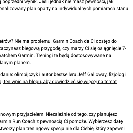
 poprzedni wynik. Jeśli jednak nie masz pewności, jak
rsonalizowany plan oparty na indywidualnych pomiarach stanu
metrów? Nie ma problemu. Garmin Coach da Ci dostęp do
zaczynasz biegową przygodę, czy marzy Ci się osiągnięcie 7-
atchem Garmin. Treningi te będą dostosowywane na
 danym planem.
ie: olimpijczyk i autor bestselleru Jeff Galloway, fizjolog i
aj ten wpis na blogu, aby dowiedzieć się więcej na temat
owym przyjacielem. Niezależnie od tego, czy planujesz
 Garmin Run Coach z pewnoscią Ci pomoże. Wybierzesz datę
worzy plan treningowy specjalnie dla Ciebie, który zapewni