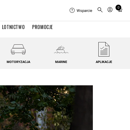
0
Total
Wsparcie
items
in
LOTNICTWO
PROMOCJE
cart:
0
MOTORYZACJA
MARINE
APLIKACJE