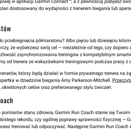
ngowej w aplikacji Garmin Connect™, a z pewnością
pobijesz
swój
: plan dostosowany do wydajności z trenerem biegania lub spe
stów
 przebiegnięcia półmaratonu? Albo pięciu lub dziesięciu kilo
zy, że wybierzesz swój cel — niezależnie od tego, czy dopiero 
liwość zsynchronizowania treningów z kompatybilnym smartw
ilmy od trenera ze wskazówkami treningowymi podczas pracy z
nerów, którzy będą działać w formie prywatnego trenera na żądan
kspertka w dziedzinie biegania Amy Parkerson-Mitchell.
Przeczyt
 określonych celów oraz preferowanego stylu ćwiczeń.
Coach
 pomiarów stanu zdrowia, Garmin Run Coach stanie się Twoim n
obistego rekordu, czy ogólnej poprawy sprawności fizycznej —
 chcesz trenować lub odpoczywać. Następnie Garmin Run Coach st