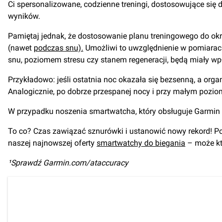
Ci spersonalizowane, codzienne treningi, dostosowujące się d
wyników.
Pamiętaj jednak, że dostosowanie planu treningowego do ok
(nawet
podczas snu).
Umożliwi to uwzględnienie w pomiarach 
snu, poziomem stresu czy stanem regeneracji, będą miały wpł
Przykładowo: jeśli ostatnia noc okazała się bezsenną, a org
Analogicznie, po dobrze przespanej nocy i przy małym pozio
W przypadku noszenia smartwatcha, który obsługuje Garmin 
To co? Czas zawiązać sznurówki i ustanowić nowy rekord! Po
naszej najnowszej oferty
smartwatchy do biegania
– może kt
¹Sprawdź Garmin.com/ataccuracy