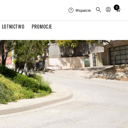
0
Total
Wsparcie
items
in
LOTNICTWO
PROMOCJE
cart:
0