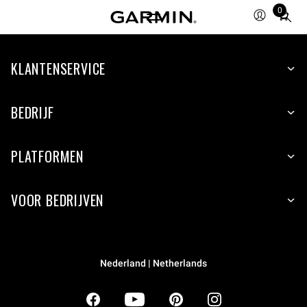
0
Total
items
in
KLANTENSERVICE
cart:
0
BEDRIJF
PLATFORMEN
VOOR BEDRIJVEN
Nederland | Netherlands