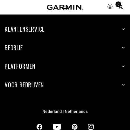
0
Total
items
in
KLANTENSERVICE
cart:
0
BEDRIJF
PLATFORMEN
VOOR BEDRIJVEN
Nederland | Netherlands