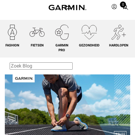
0
Total
items
in
cart:
0
FASHION
FIETSEN
GARMIN
GEZONDHEID
HARDLOPEN
PRO