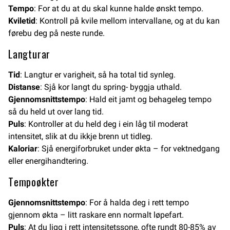
Tempo
: For at du at du skal kunne halde ønskt tempo.
Kviletid
: Kontroll på kvile mellom intervallane, og at du kan
førebu deg på neste runde.
Langturar
Tid
: Langtur er varigheit, så ha total tid synleg.
Distanse
: Sjå kor langt du spring- byggja uthald.
Gjennomsnittstempo
: Hald eit jamt og behageleg tempo
så du held ut over lang tid.
Puls
: Kontroller at du held deg i ein låg til moderat
intensitet, slik at du ikkje brenn ut tidleg.
Kaloriar
: Sjå energiforbruket under økta – for vektnedgang
eller energihandtering.
Tempoøkter
Gjennomsnittstempo
: For å halda deg i rett tempo
gjennom økta – litt raskare enn normalt løpefart.
Puls
: At du ligg i rett intensitetssone, ofte rundt 80-85% av