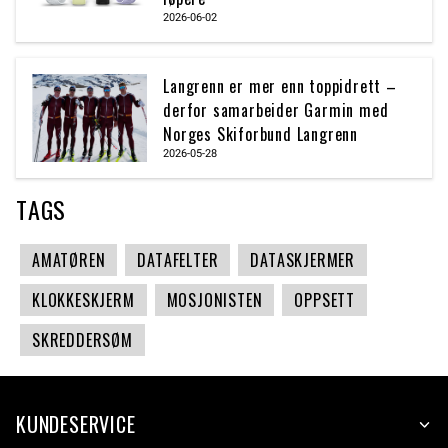
2026-06-02
Langrenn er mer enn toppidrett –
derfor samarbeider Garmin med
Norges Skiforbund Langrenn
2026-05-28
TAGS
AMATØREN
DATAFELTER
DATASKJERMER
KLOKKESKJERM
MOSJONISTEN
OPPSETT
SKREDDERSØM
KUNDESERVICE