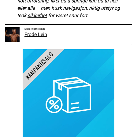
flott utfordring, liker du å springe kan du ta fleir
eller alle – men husk navigasjon, riktig utstyr og
tenk
sikkerhet
for været snur fort.
Exploring the limits
Frode Lein
KAMPANJESALG