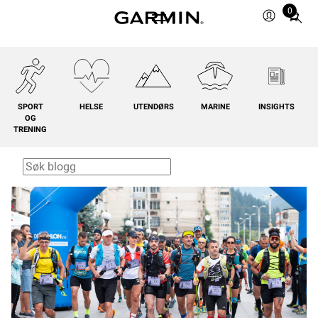
0
Total
items
in
cart:
0
SPORT
HELSE
UTENDØRS
MARINE
INSIGHTS
OG
TRENING