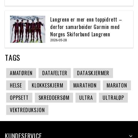
Langrenn er mer enn toppidrett –
derfor samarbeider Garmin med
Norges Skiforbund Langrenn
2026-05-28
TAGS
AMATØREN
DATAFELTER
DATASKJERMER
HELSE
KLOKKESKJERM
MARATHON
MARATON
OPPSETT
SKREDDERSØM
ULTRA
ULTRALØP
VEKTREDUKSJON
KUNDESERVICE