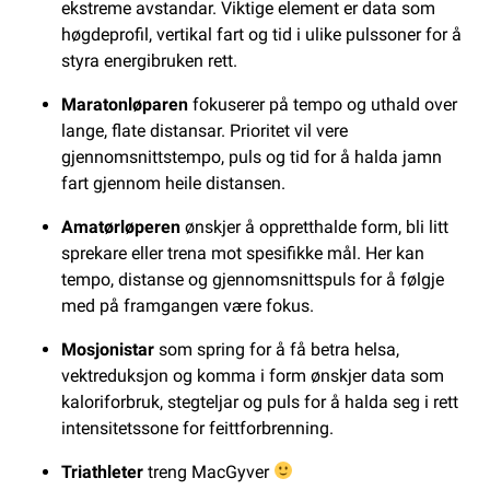
ekstreme avstandar. Viktige element er data som
høgdeprofil, vertikal fart og tid i ulike pulssoner for å
styra energibruken rett.
Maratonløparen
fokuserer på tempo og uthald over
lange, flate distansar. Prioritet vil vere
gjennomsnittstempo, puls og tid for å halda jamn
fart gjennom heile distansen.
Amatørløperen
ønskjer å oppretthalde form, bli litt
sprekare eller trena mot spesifikke mål. Her kan
tempo, distanse og gjennomsnittspuls for å følgje
med på framgangen være fokus.
Mosjonistar
som spring for å få betra helsa,
vektreduksjon og komma i form ønskjer data som
kaloriforbruk, stegteljar og puls for å halda seg i rett
intensitetssone for feittforbrenning.
Triathleter
treng MacGyver