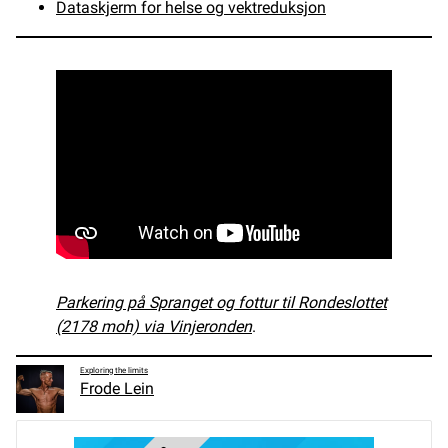
Dataskjerm for helse og vektreduksjon
Parkering på Spranget og fottur til Rondeslottet
(2178 moh) via Vinjeronden
.
Exploring the limits
Frode Lein