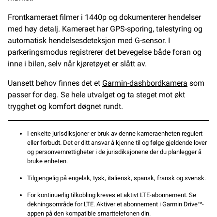
Frontkameraet filmer i 1440p og dokumenterer hendelser
med høy detalj. Kameraet har GPS-sporing, talestyring og
automatisk hendelsesdeteksjon med G-sensor. I
parkeringsmodus registrerer det bevegelse både foran og
inne i bilen, selv når kjøretøyet er slått av.
Uansett behov finnes det et
Garmin-dashbordkamera
som
passer for deg. Se hele utvalget og ta steget mot økt
trygghet og komfort døgnet rundt.
I enkelte jurisdiksjoner er bruk av denne kameraenheten regulert
eller forbudt. Det er ditt ansvar å kjenne til og følge gjeldende lover
og personvernrettigheter i de jurisdiksjonene der du planlegger å
bruke enheten.
Tilgjengelig på engelsk, tysk, italiensk, spansk, fransk og svensk.
For kontinuerlig tilkobling kreves et aktivt LTE-abonnement. Se
dekningsområde for LTE. Aktiver et abonnement i Garmin Drive™-
appen på den kompatible smarttelefonen din.