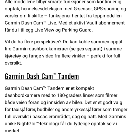
Alle modellene tilbyr smarte funksjoner som kontinuerlig
opptak, hendelsesdeteksjon med G-sensor, GPS-sporing og
varsler om filskifte – funksjoner hentet fra toppmodellen
Garmin Dash Cam™ Live. Med et aktivt Vault-abonnement
får du i tillegg Live View og Parking Guard.
Vil du ha flere perspektiver? Du kan koble sammen opptil
fire Garmin-dashbordkameraer (selges separat) i samme
kjøretøy og fange video fra flere vinkler – perfekt for full
oversikt.
Garmin Dash Cam™ Tandem
Garmin Dash Cam™ Tandem er et kompakt
dashbordkamera med to 180-graders linser som filmer
både veien foran og innsiden av bilen. Det er et godt valg
for taxisjåfører, budbiler og andre yrkessjåfører som trenger
full oversikt i passasjerområdet, dag og natt. Med Garmins
unike NightGlo™-teknologi får du tydelige opptak selv i
mørket.