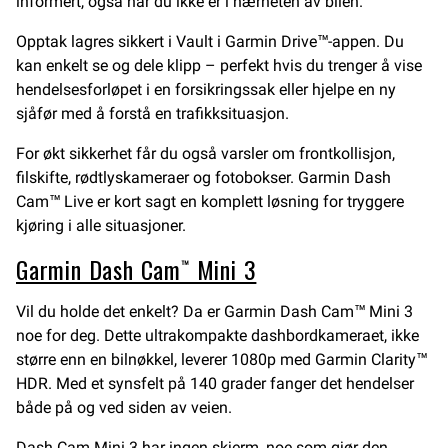
informert, også når du ikke er i nærheten av bilen.
Opptak lagres sikkert i Vault i Garmin Drive™-appen. Du
kan enkelt se og dele klipp – perfekt hvis du trenger å vise
hendelsesforløpet i en forsikringssak eller hjelpe en ny
sjåfør med å forstå en trafikksituasjon.
For økt sikkerhet får du også varsler om frontkollisjon,
filskifte, rødtlyskameraer og fotobokser. Garmin Dash
Cam™ Live er kort sagt en komplett løsning for tryggere
kjøring i alle situasjoner.
Garmin Dash Cam™ Mini 3
Vil du holde det enkelt? Da er Garmin Dash Cam™ Mini 3
noe for deg. Dette ultrakompakte dashbordkameraet, ikke
større enn en bilnøkkel, leverer 1080p med Garmin Clarity™
HDR. Med et synsfelt på 140 grader fanger det hendelser
både på og ved siden av veien.
Dash Cam Mini 3 har ingen skjerm, noe som gjør den