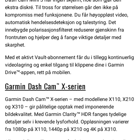
ekstra diskré. Til tross for størrelsen går den ikke på
kompromiss med funksjonene. Du får høyoppløst video,
automatisk hendelsesdeteksjon og talestyring. Det
innebygde polarisasjonsfilteret reduserer gjenskinn fra
frontruten og hjelper deg å fange viktige detaljer med
skarphet.
Med et aktivt Vault-abonnement får du i tillegg kontinuerlig
videolagring og enkel tilgang til klippene dine i Garmin
Drive™-appen, rett på mobilen.
Garmin Dash Cam™ X-serien
Garmin Dash Cam™ X-serien – med modellene X110, X210
og X310 – gir pålitelige opptak med imponerende
bildekvalitet. Med Garmin Clarity™ HDR fanges tydelige
detaljer selv i krevende lysforhold. Oppløsningen varierer
fra 1080p på X110, 1440p på X210 og 4K på X310.