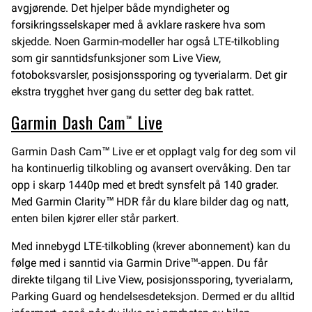
avgjørende. Det hjelper både myndigheter og
forsikringsselskaper med å avklare raskere hva som
skjedde. Noen Garmin-modeller har også LTE-tilkobling
som gir sanntidsfunksjoner som Live View,
fotoboksvarsler, posisjonssporing og tyverialarm. Det gir
ekstra trygghet hver gang du setter deg bak rattet.
Garmin Dash Cam™ Live
Garmin Dash Cam™ Live er et opplagt valg for deg som vil
ha kontinuerlig tilkobling og avansert overvåking. Den tar
opp i skarp 1440p med et bredt synsfelt på 140 grader.
Med Garmin Clarity™ HDR får du klare bilder dag og natt,
enten bilen kjører eller står parkert.
Med innebygd LTE-tilkobling (krever abonnement) kan du
følge med i sanntid via Garmin Drive™-appen. Du får
direkte tilgang til Live View, posisjonssporing, tyverialarm,
Parking Guard og hendelsesdeteksjon. Dermed er du alltid