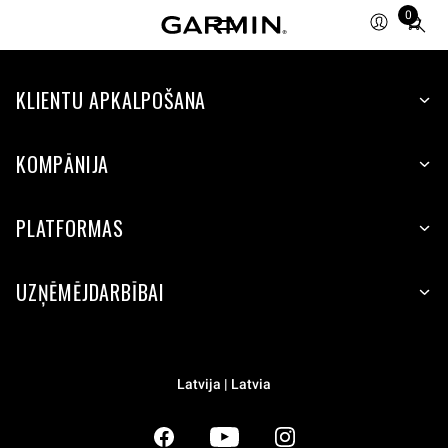
0
Total
items
in
KLIENTU APKALPOŠANA
cart:
0
KOMPĀNIJA
PLATFORMAS
UZŅĒMĒJDARBĪBAI
Latvija | Latvia