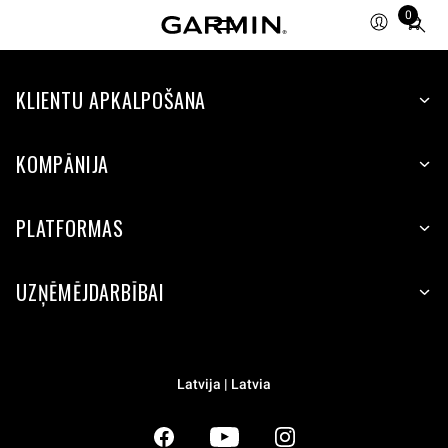
0
Total
items
in
KLIENTU APKALPOŠANA
cart:
0
KOMPĀNIJA
PLATFORMAS
UZŅĒMĒJDARBĪBAI
Latvija | Latvia