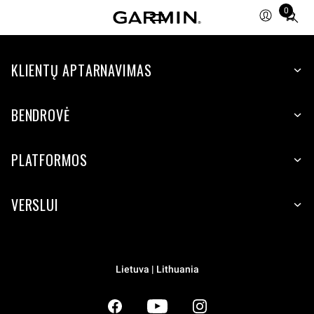
0
Total
items
in
KLIENTŲ APTARNAVIMAS
cart:
0
BENDROVĖ
PLATFORMOS
VERSLUI
Lietuva | Lithuania