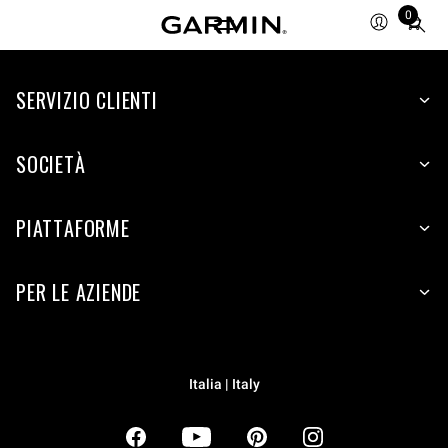
0
Total
items
in
SERVIZIO CLIENTI
cart:
0
SOCIETÀ
PIATTAFORME
PER LE AZIENDE
Italia | Italy