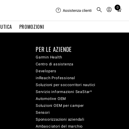
0
Total
Assistenza clienti
items
in
UTICA
PROMOZIONI
cart:
0
PER LE AZIENDE
Garmin Health
Centro di assistenza
Developers
inReach Professional
Soluzioni per soccorritori nautici
Servizio informazioni SeaStar®
Automotive OEM
Soluzioni OEM per camper
Sensori
Sponsorizzazioni aziendali
Ambasciatori del marchio