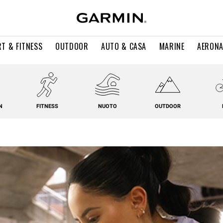
T & FITNESS
OUTDOOR
AUTO & CASA
MARINE
AERONA
N
FITNESS
NUOTO
OUTDOOR