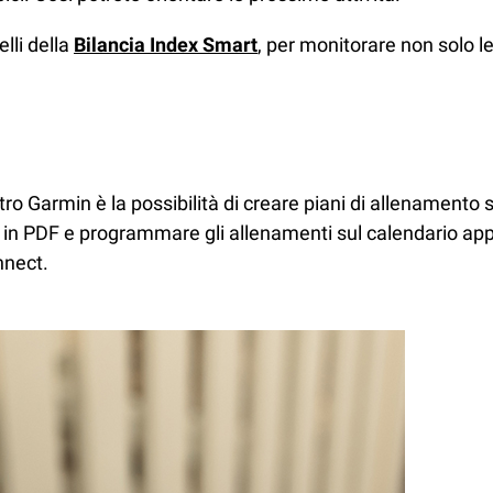
lli della
Bilancia Index Smart
, per monitorare non solo 
ro Garmin è la possibilità di creare piani di allenamento s
 in PDF e programmare gli allenamenti sul calendario appe
nnect.