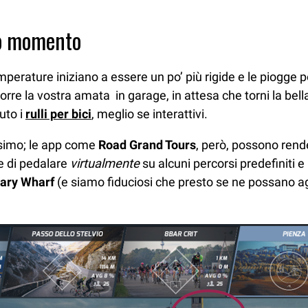
tro momento
 temperature iniziano a essere un po’ più rigide e le piogge
iporre la vostra amata in garage, in attesa che torni la bel
uto i
rulli per bici
, meglio se interattivi.
ssimo; le app come
Road Grand Tours
, però, possono rend
te di pedalare
virtualmente
su alcuni percorsi predefiniti e
ary Wharf
(e siamo fiduciosi che presto se ne possano ag