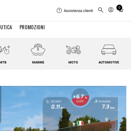
0
Total
Assistenza clienti
items
in
UTICA
PROMOZIONI
cart:
0
MTB
MARINE
MOTO
AUTOMOTIVE