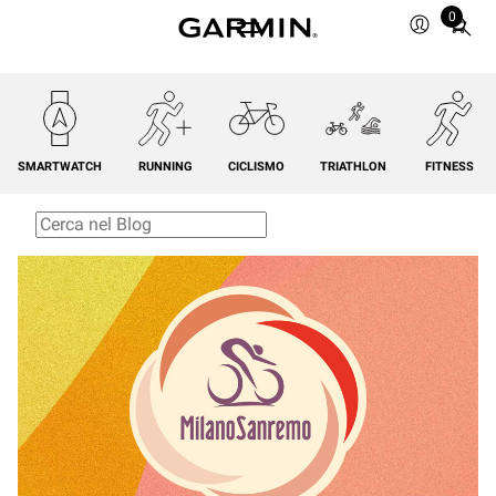
0
Total
items
in
cart:
0
SMARTWATCH
RUNNING
CICLISMO
TRIATHLON
FITNESS