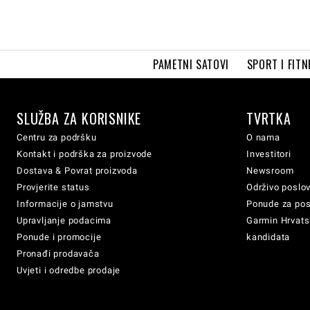
PAMETNI SATOVI
SPORT I FITN
SLUŽBA ZA KORISNIKE
TVRTKA
Centru za podršku
O nama
Kontakt i podrška za proizvode
Investitori
Dostava & Povrat proizvoda
Newsroom
Provjerite status
Održivo poslo
Informacije o jamstvu
Ponude za po
Upravljanje podacima
Garmin Hrvatsk
Ponude i promocije
kandidata
Pronađi prodavača
Uvjeti i odredbe prodaje