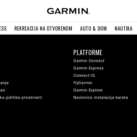
ESS
REKREACIJA NA OTVORENOM
AUTO & DOM
NAUTIKA
PLATFORME
Garmin Connect
Garmin Express
Connect IQ
vanje
flyGarmin
sao
Garmin Explore
a politika privatnosti
Navionics instalacija karata