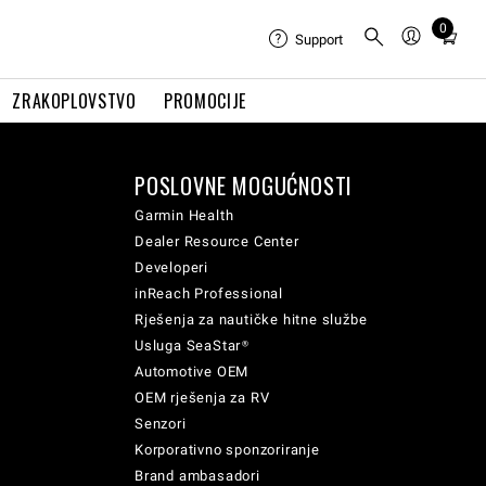
0
Total
Support
items
in
ZRAKOPLOVSTVO
PROMOCIJE
cart:
0
POSLOVNE MOGUĆNOSTI
Garmin Health
Dealer Resource Center
Developeri
inReach Professional
Rješenja za nautičke hitne službe
Usluga SeaStar®
Automotive OEM
OEM rješenja za RV
Senzori
Korporativno sponzoriranje
Brand ambasadori