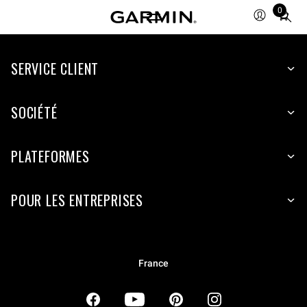
0
Total
items
in
SERVICE CLIENT
cart:
0
SOCIÉTÉ
PLATEFORMES
POUR LES ENTREPRISES
France