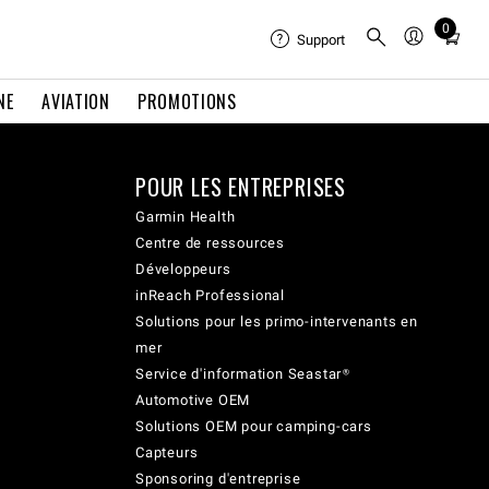
0
Total
Support
items
in
NE
AVIATION
PROMOTIONS
cart:
0
POUR LES ENTREPRISES
Garmin Health
Centre de ressources
Développeurs
inReach Professional
Solutions pour les primo-intervenants en
mer
Service d'information Seastar®
Automotive OEM
Solutions OEM pour camping-cars
Capteurs
Sponsoring d'entreprise