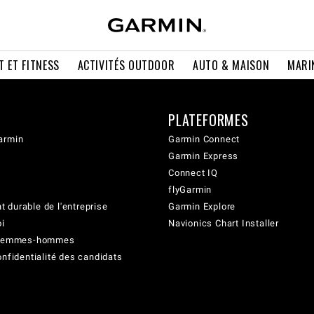
T ET FITNESS
ACTIVITÉS OUTDOOR
AUTO & MAISON
MARI
PLATEFORMES
armin
Garmin Connect
Garmin Express
Connect IQ
flyGarmin
 durable de l'entreprise
Garmin Explore
oi
Navionics Chart Installer
é femmes-hommes
onfidentialité des candidats