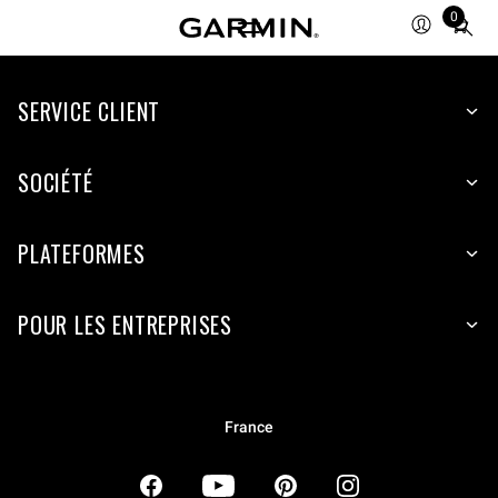
0
Total
items
in
SERVICE CLIENT
cart:
0
SOCIÉTÉ
PLATEFORMES
POUR LES ENTREPRISES
France