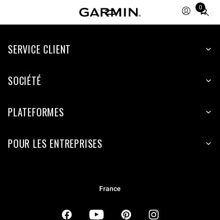
0
Total
items
in
SERVICE CLIENT
cart:
0
SOCIÉTÉ
PLATEFORMES
POUR LES ENTREPRISES
France