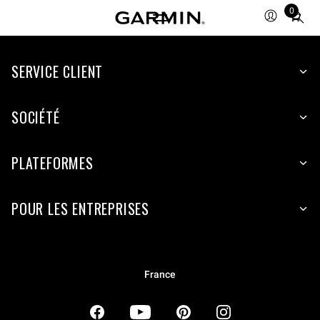
0
Total
items
in
SERVICE CLIENT
cart:
0
SOCIÉTÉ
PLATEFORMES
POUR LES ENTREPRISES
France